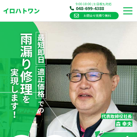
9:00-18:00
/
土日祝も対応
048-699-4388
お問合せ見積り無料
Skip
to
content
代表取締役社長
森 幸夫