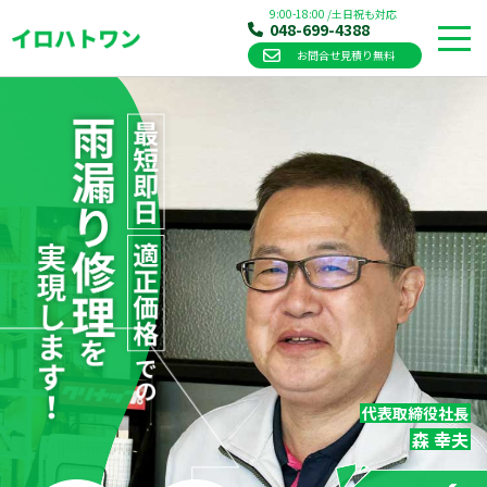
9:00-18:00
/
土日祝も対応
048-699-4388
お問合せ見積り無料
Skip
to
content
代表取締役社長
森 幸夫