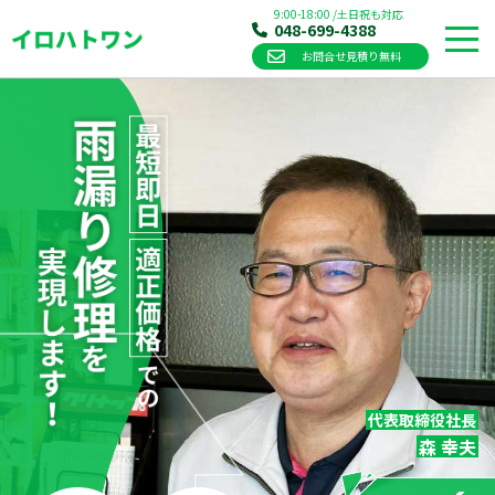
9:00-18:00
/
土日祝も対応
048-699-4388
お問合せ見積り無料
Skip
to
content
代表取締役社長
森 幸夫