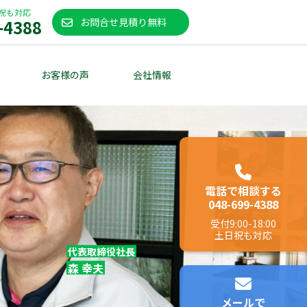
祝も対応
-4388
お問合せ見積り無料
お客様の声
会社情報
電話で相談する
048-699-4388
受付
9:00-18:00
土日祝も対応
代表取締役社長
森 幸夫
メールで