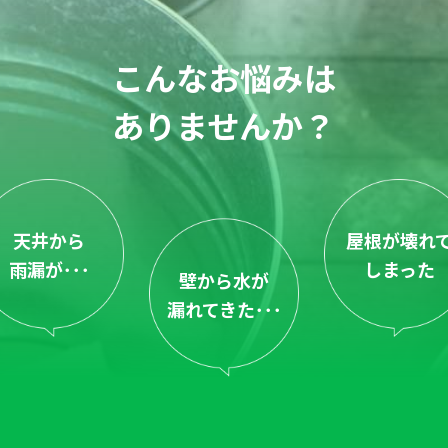
こんなお悩みは
ありませんか？
天井から
屋根が壊れ
雨漏が･･･
しまった
壁から水が
漏れてきた･･･