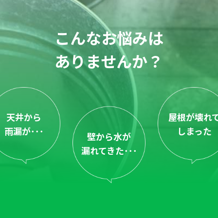
こんなお悩みは
ありませんか？
天井から
屋根が壊れ
雨漏が･･･
しまった
壁から水が
漏れてきた･･･