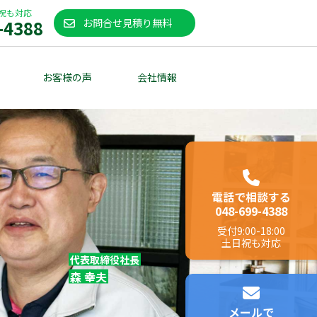
祝も対応
-4388
お問合せ見積り無料
お客様の声
会社情報
電話で相談する
048-699-4388
受付
9:00-18:00
土日祝も対応
代表取締役社長
森 幸夫
メールで