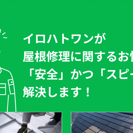
イロハトワン
が
屋根修理に関するお
「安全」
かつ
「スピ
解決します！