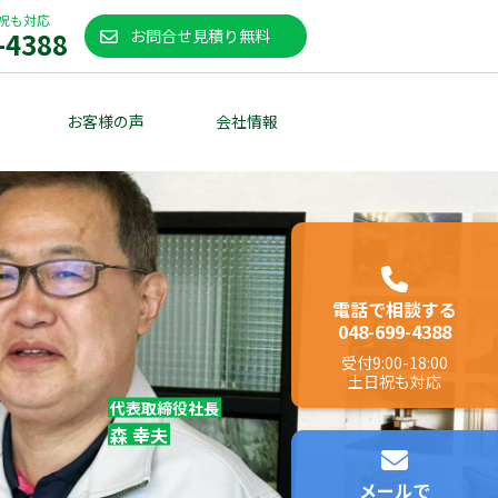
祝も対応
-4388
お問合せ見積り無料
お客様の声
会社情報
電話で相談する
048-699-4388
受付
9:00-18:00
土日祝も対応
代表取締役社長
森 幸夫
メールで